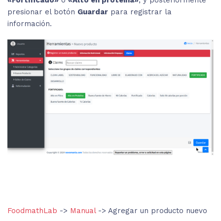
«Fortificado»
o
«Alto en proteína»
, y posteriormente
presionar el botón
Guardar
para registrar la
información.
FoodmathLab
->
Manual
-> Agregar un producto nuevo