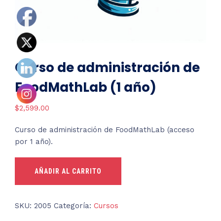
Curso de administración de
FoodMathLab (1 año)
$
2,599.00
Curso de administración de FoodMathLab (acceso
por 1 año).
Curso
AÑADIR AL CARRITO
de
administración
de
SKU:
2005
Categoría:
Cursos
FoodMathLab