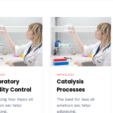
OGY
PATHOLOGY
oratory
Catalysis
ity Control
Processes
ing Your Vision sit
The best for less sit
n sec tetur
ametcon sec tetur
cing.
adipisicing.