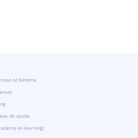
cceso al Sistema
anual
log
esa de ayuda
cademy (e-learning)