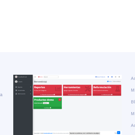
A
M
la
B
M
A