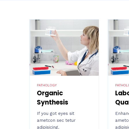
PATHOLOGY
PATHOL
Organic
Lab
Synthesis
Qual
If you got eyes sit
Enhanc
ametcon sec tetur
ametco
adipisicing.
adipisi